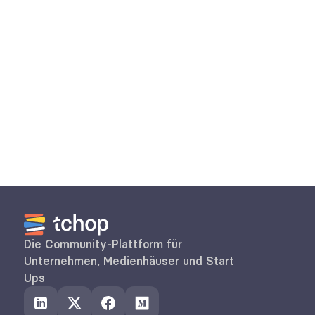
Welche Arten der Personalisierung bietet 
tchop für unterschiedliche Nutzergruppen 
im Unternehmen?
Wie hilft tchop Moral und Motivation der 
eigenen Belegschaft zu verbessern?
Die Community-Plattform für 
Unternehmen, Medienhäuser und Start 
Ups