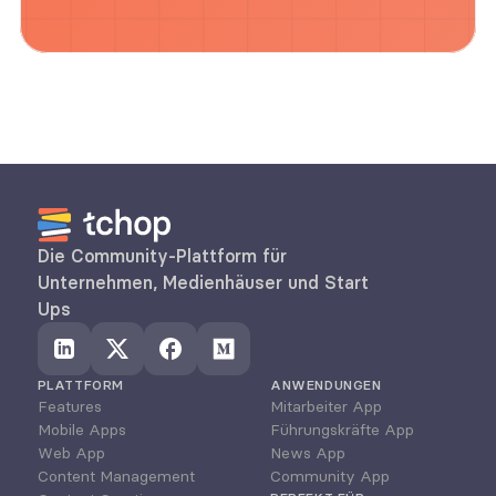
Die Community-Plattform für 
Unternehmen, Medienhäuser und Start 
Ups
PLATTFORM
ANWENDUNGEN
Features
Mitarbeiter App
Mobile Apps
Führungskräfte App
Web App
News App
Content Management
Community App