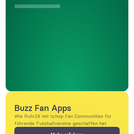
Buzz Fan Apps
Wie Ruhr24 mit tchop Fan Communities für 
führende Fussballvereine geschaffen hat