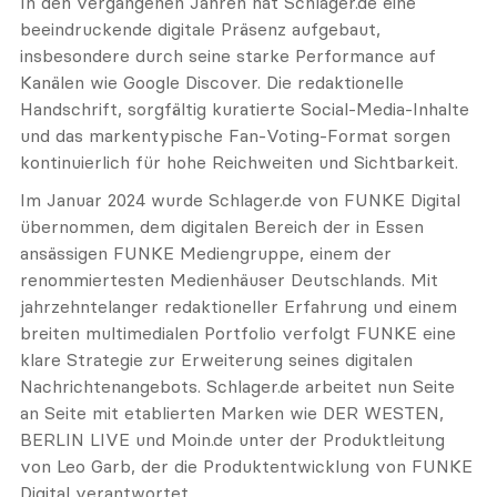
In den vergangenen Jahren hat Schlager.de eine 
beeindruckende digitale Präsenz aufgebaut, 
insbesondere durch seine starke Performance auf 
Kanälen wie Google Discover. Die redaktionelle 
Handschrift, sorgfältig kuratierte Social-Media-Inhalte 
und das markentypische Fan-Voting-Format sorgen 
kontinuierlich für hohe Reichweiten und Sichtbarkeit.
Im Januar 2024 wurde Schlager.de von FUNKE Digital 
übernommen, dem digitalen Bereich der in Essen 
ansässigen FUNKE Mediengruppe, einem der 
renommiertesten Medienhäuser Deutschlands. Mit 
jahrzehntelanger redaktioneller Erfahrung und einem 
breiten multimedialen Portfolio verfolgt FUNKE eine 
klare Strategie zur Erweiterung seines digitalen 
Nachrichtenangebots. Schlager.de arbeitet nun Seite 
an Seite mit etablierten Marken wie DER WESTEN, 
BERLIN LIVE und Moin.de unter der Produktleitung 
von Leo Garb, der die Produktentwicklung von FUNKE 
Digital verantwortet.