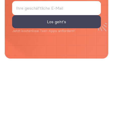
Jetzt kostenlose Test-Apps anfordern!
Häufig gestellte Fragen zu Executive Apps
Häufig gestellte Fragen
Frage loswerden
Wie hilft die App Führungskräften aktuelle 
Informationen im Blick zu behalten?