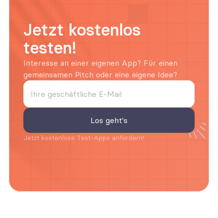
Jetzt kostenlos 
testen!
Interesse an einer eigenen App? Für einen 
gemeinsamen Pitch oder eine eigene Idee? 
Jetzt kostenlose Test-Apps anfordern!
Agentur FAQs