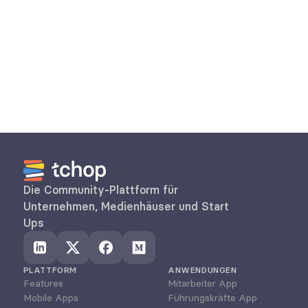
Kann ich tchop weiterlizenzieren?
Eignet sich tchop für verschiedene Kunden 
des eigenen Portfolios?
Die Community-Plattform für 
Unternehmen, Medienhäuser und Start 
Ups
PLATTFORM
ANWENDUNGEN
Features
Mitarbeiter App
Mobile Apps
Führungskräfte App