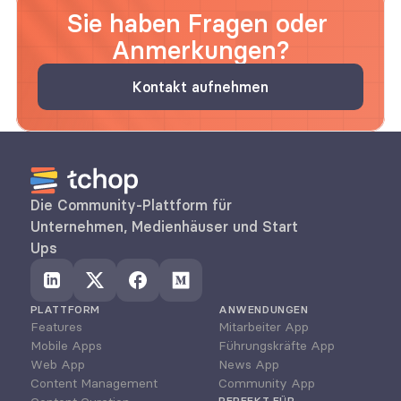
Sie haben Fragen oder 
Anmerkungen?
Kontakt aufnehmen
Die Community-Plattform für 
Unternehmen, Medienhäuser und Start 
Ups
PLATTFORM
ANWENDUNGEN
Features
Mitarbeiter App
Mobile Apps
Führungskräfte App
Web App
News App
Content Management
Community App
PERFEKT FÜR