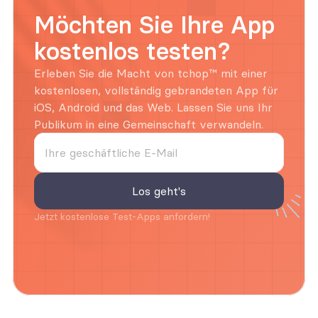
Möchten Sie Ihre App 
kostenlos testen?
Erleben Sie die Macht von tchop™ mit einer 
kostenlosen, vollständig gebrandeten App für 
iOS, Android und das Web. Lassen Sie uns Ihr 
Publikum in eine Gemeinschaft verwandeln.
Jetzt kostenlose Test-Apps anfordern!