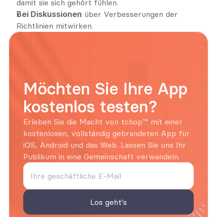
damit sie sich gehört fühlen.
Bei Diskussionen
 über Verbesserungen der 
Richtlinien mitwirken.
Möchten Sie Ihre App 
kostenlos testen?
Erleben Sie die Macht von tchop™ mit einer 
kostenlosen, vollständig gebrandeten App für 
iOS, Android und das Web. Lassen Sie uns Ihr 
Publikum in eine Gemeinschaft verwandeln.