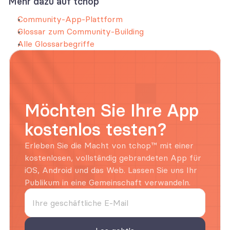
Mehr dazu auf tchop
Community-App-Plattform
Glossar zum Community-Building
Alle Glossarbegriffe
Möchten Sie Ihre App 
kostenlos testen?
Erleben Sie die Macht von tchop™ mit einer 
kostenlosen, vollständig gebrandeten App für 
iOS, Android und das Web. Lassen Sie uns Ihr 
Publikum in eine Gemeinschaft verwandeln.