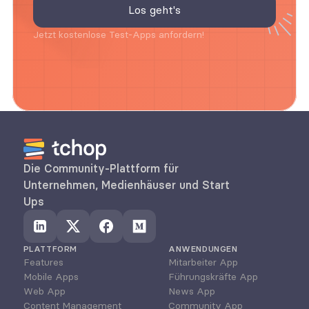
Jetzt kostenlose Test-Apps anfordern!
Die Community-Plattform für 
Unternehmen, Medienhäuser und Start 
Ups
PLATTFORM
ANWENDUNGEN
Features
Mitarbeiter App
Mobile Apps
Führungskräfte App
Web App
News App
Content Management
Community App