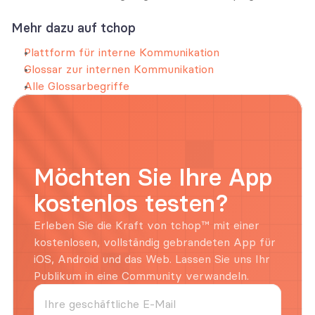
Mehr dazu auf tchop
Plattform für interne Kommunikation
Glossar zur internen Kommunikation
Alle Glossarbegriffe
Möchten Sie Ihre App 
kostenlos testen?
Erleben Sie die Kraft von tchop™ mit einer 
kostenlosen, vollständig gebrandeten App für 
iOS, Android und das Web. Lassen Sie uns Ihr 
Publikum in eine Community verwandeln.