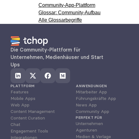
Community-App-Plattform
Glossar: Community-Aufbau
Alle Glossarbegriffe
Die Community-Plattform für 
Unternehmen, Medienhäuser und Start 
Ups
PLATTFORM
ANWENDUNGEN
Features
Mitarbeiter App
Mobile Apps
Führungskräfte App
Web App
News App
Content Management
Community App
Content Curation
PERFEKT FÜR
Unternehmen
Chat
Agenturen
Engagement Tools
Medien & Verlage
Integrationen