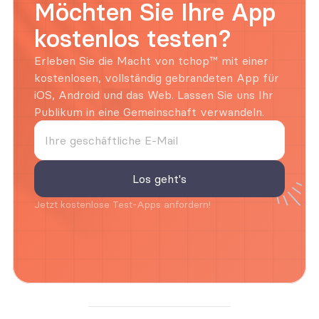
Möchten Sie Ihre App 
kostenlos testen?
Erleben Sie die Macht von tchop™ mit einer 
kostenlosen, vollständig gebrandeten App für 
iOS, Android und das Web. Lassen Sie uns Ihr 
Publikum in eine Gemeinschaft verwandeln.
Jetzt kostenlose Test-Apps anfordern!