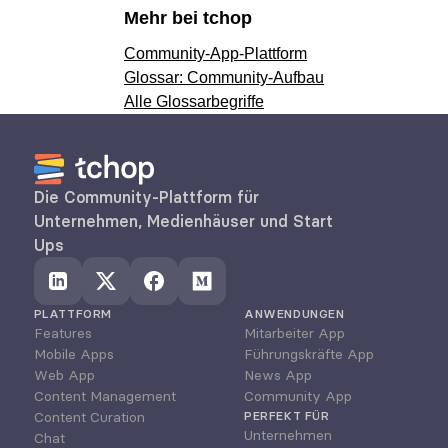
Mehr bei tchop
Community-App-Plattform
Glossar: Community-Aufbau
Alle Glossarbegriffe
Die Community-Plattform für 
Unternehmen, Medienhäuser und Start 
Ups
PLATTFORM
ANWENDUNGEN
Features
Mitarbeiter App
Mobile Apps
Führungskräfte App
Web App
News App
Content Management
Community App
Content Curation
PERFEKT FÜR
Unternehmen
Chat