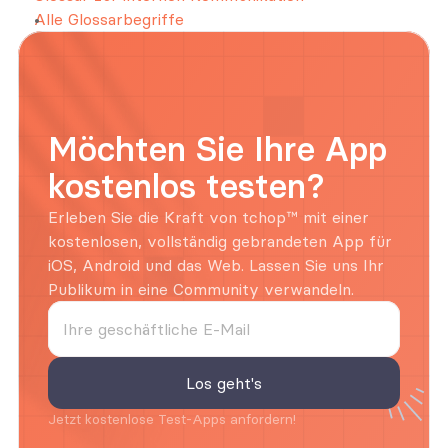
Alle Glossarbegriffe
Möchten Sie Ihre App 
kostenlos testen?
Erleben Sie die Kraft von tchop™ mit einer 
kostenlosen, vollständig gebrandeten App für 
iOS, Android und das Web. Lassen Sie uns Ihr 
Publikum in eine Community verwandeln.
Jetzt kostenlose Test-Apps anfordern!