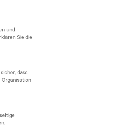
en und 
lären Sie die 
icher, dass 
 Organisation 
eitige 
en.