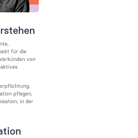
rstehen
te, 
ekt für die 
 Verkünden von 
aktives 
rpflichtung. 
ion pflegen, 
ation, in der 
tion 