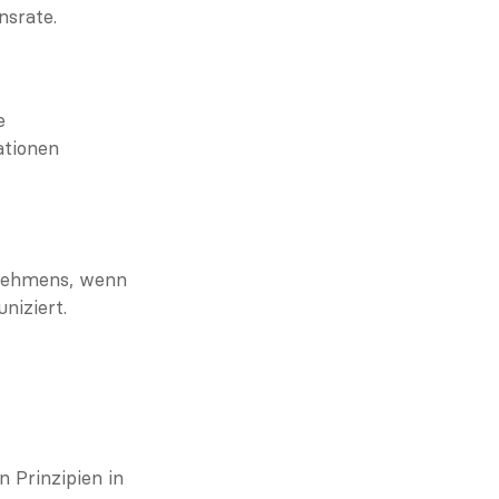
nsrate.
 
tionen 
rnehmens, wenn 
niziert.
Prinzipien in 