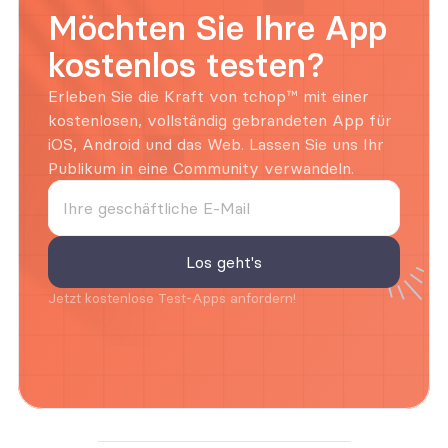
Möchten Sie Ihre App 
kostenlos testen?
Erleben Sie die Kraft von tchop™ mit einer 
kostenlosen, vollständig gebrandeten App für 
iOS, Android und das Web. Lassen Sie uns Ihr 
Publikum in eine Community verwandeln.
Jetzt kostenlose Test-Apps anfordern!