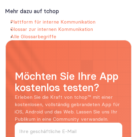
Mehr dazu auf tchop
Plattform für interne Kommunikation
Glossar zur internen Kommunikation
Alle Glossarbegriffe
Möchten Sie Ihre App 
kostenlos testen?
Erleben Sie die Kraft von tchop™ mit einer 
kostenlosen, vollständig gebrandeten App für 
iOS, Android und das Web. Lassen Sie uns Ihr 
Publikum in eine Community verwandeln.