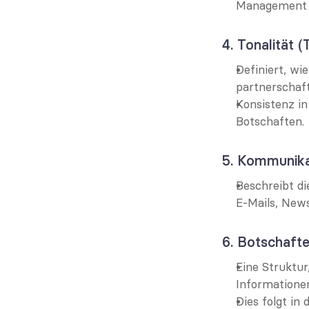
Management od
4. Tonalität 
Definiert, wi
partnerschaft
Konsistenz in
Botschaften.
5. Kommunika
Beschreibt di
E-Mails, News
6. Botschafte
Eine Struktur,
Informationen
Dies folgt in