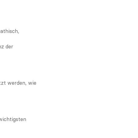
thisch, 
z der 
zt werden, wie 
wichtigsten 