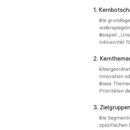
1. Kernbotsch
Die grundlege
widerspiegeln
Beispiel: „Un
Inklusivität f
2. Kerntheme
Übergeordnet
Innovation od
Diese Themen 
Prioritäten d
3. Zielgruppe
Die Segmentie
spezifischen 