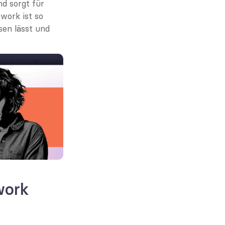
d sorgt für 
ork ist so 
en lässt und 
ork 