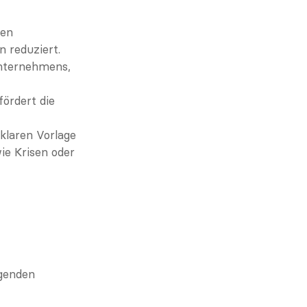
en 
 reduziert.
nternehmens, 
rdert die 
klaren Vorlage 
e Krisen oder 
genden 