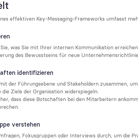
lt
eines effektiven Key-Messaging-Frameworks umfasst mehr
eren
n Sie, was Sie mit Ihrer internen Kommunikation erreichen
igerung des Bewusstseins für neue Unternehmensrichtlinie
aften identifizieren
 mit der Führungsebene und Stakeholdern zusammen, um 
e die Ziele der Organisation widerspiegeln.
icher, dass diese Botschaften bei den Mitarbeitern ankom
prechen.
ruppe verstehen
mfragen, Fokusgruppen oder Interviews durch, um die Prä