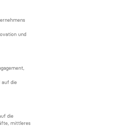
ternehmens 
novation und 
ngagement, 
auf die 
uf die 
te, mittleres 