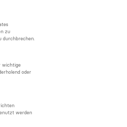
tes 
n zu 
u durchbrechen.
wichtige 
erholend oder 
ichten 
enutzt werden 