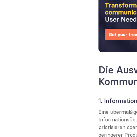
Die Aus
Kommuni
1. Informatio
Eine übermäßige
Informationsübe
priorisieren ode
geringerer Produ