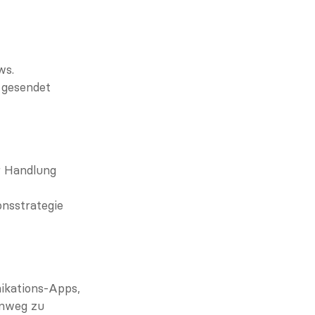
ws.
 gesendet 
r Handlung 
nsstrategie 
ikations-Apps, 
nweg zu 