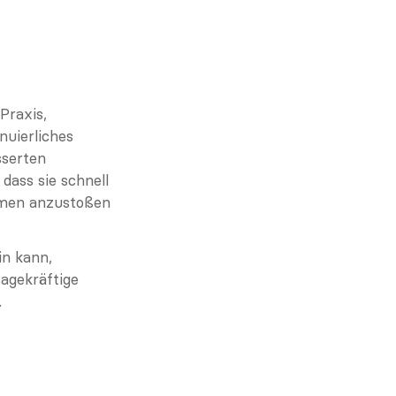
Praxis, 
uierliches 
serten 
dass sie schnell 
men anzustoßen 
n kann, 
agekräftige 
.