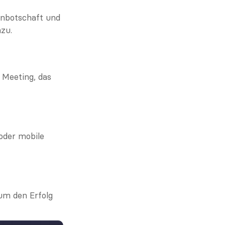
rnbotschaft und 
nzu.
 Meeting, das 
der mobile 
m den Erfolg 