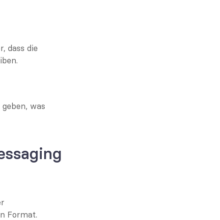
, dass die 
iben.
 geben, was 
essaging
r 
en Format.