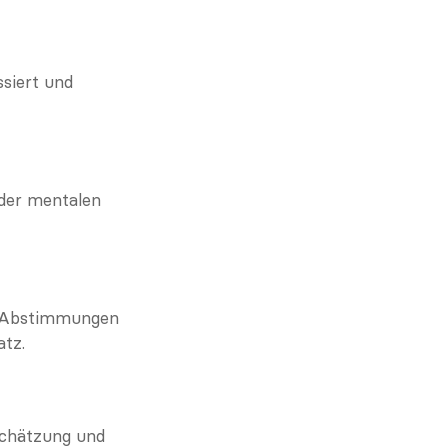
siert und 
der mentalen 
 Abstimmungen 
atz.
chätzung und 