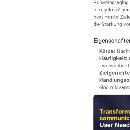
Puls-Messaging 
in regelmäßigen
bestimmte Ziele
die Stärkung v
Eigenschafte
 Nachr
Kürze:
 
Häufigkeit:
zweiwöchentl
Zielgerichte
Handlungsor
eine relevant