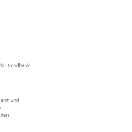
der Feedback 
anz und 
 
iden.