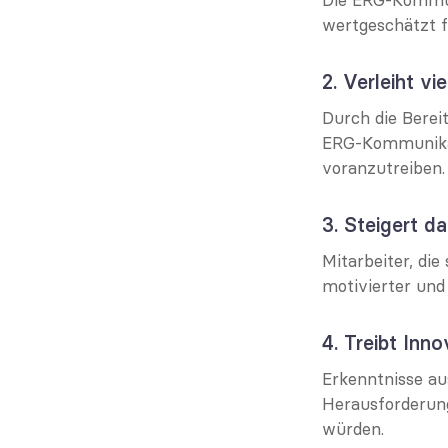
Die ERG-Kommunik
wertgeschätzt f
2. Verleiht v
Durch die Berei
ERG-Kommunikati
voranzutreiben.
3. Steigert d
Mitarbeiter, die
motivierter und
4. Treibt Inn
Erkenntnisse au
Herausforderung
würden.