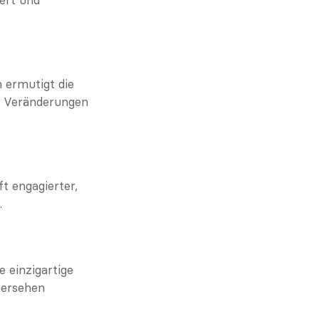
ert und 
 ermutigt die 
e Veränderungen 
t engagierter, 
.
einzigartige 
ersehen 