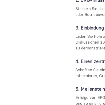
2. ERG-Initia
Steigern Sie da
oder Betriebsv
3. Einbindun
Laden Sie Führu
Diskussionen zu
zu demonstriere
4. Einen zent
Schaffen Sie ei
informieren, Gr
5. Meilenstei
Erfolge von ERG
und zu einer gr