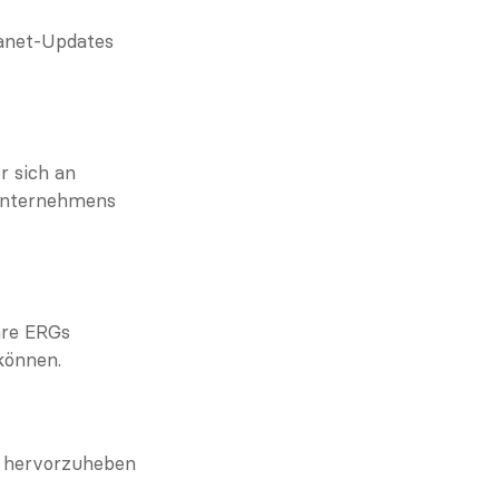
anet-Updates 
 sich an 
Unternehmens 
re ERGs 
können.
e hervorzuheben 