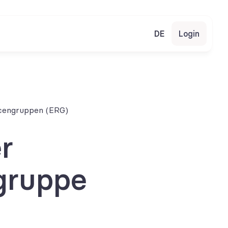
DE
Login
rcengruppen (ERG)
 
gruppe