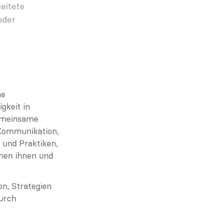
itete 
der 
e 
keit in 
emeinsame 
Kommunikation, 
 und Praktiken, 
hen ihnen und 
, Strategien 
rch 