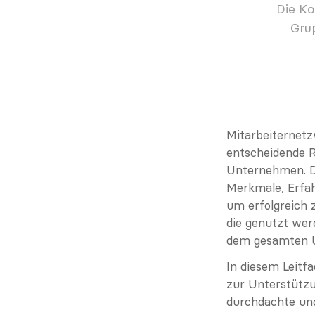
Die Ko
Grup
Mitarbeiternetz
entscheidende Ro
Unternehmen. Di
Merkmale, Erfah
um erfolgreich z
die genutzt wer
dem gesamten U
In diesem Leitf
zur Unterstütz
durchdachte und