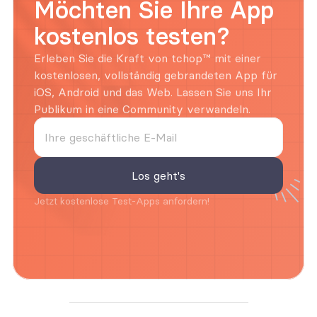
Möchten Sie Ihre App 
kostenlos testen?
Erleben Sie die Kraft von tchop™ mit einer 
kostenlosen, vollständig gebrandeten App für 
iOS, Android und das Web. Lassen Sie uns Ihr 
Publikum in eine Community verwandeln.
Jetzt kostenlose Test-Apps anfordern!