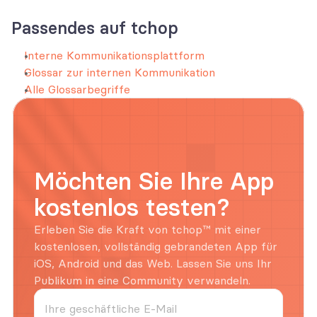
Passendes auf tchop
Interne Kommunikationsplattform
Glossar zur internen Kommunikation
Alle Glossarbegriffe
Möchten Sie Ihre App 
kostenlos testen?
Erleben Sie die Kraft von tchop™ mit einer 
kostenlosen, vollständig gebrandeten App für 
iOS, Android und das Web. Lassen Sie uns Ihr 
Publikum in eine Community verwandeln.