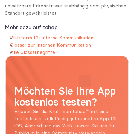
umsetzbare Erkenntnisse unabhängig vom physischen 
Standort gewährleistet.
Mehr dazu auf tchop
Plattform für interne Kommunikation
Glossar zur internen Kommunikation
Alle Glossarbegriffe
Möchten Sie Ihre App 
kostenlos testen?
Erleben Sie die Kraft von tchop™ mit einer 
kostenlosen, vollständig gebrandeten App für 
iOS, Android und das Web. Lassen Sie uns Ihr 
Publikum in eine Community verwandeln.