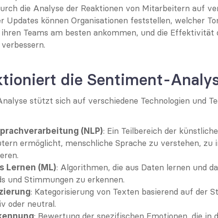
Durch die Analyse der Reaktionen von Mitarbeitern auf ve
r Updates können Organisationen feststellen, welcher To
 ihren Teams am besten ankommen, und die Effektivität d
verbessern.
tioniert die Sentiment-Analy
nalyse stützt sich auf verschiedene Technologien und Tec
: Ein Teilbereich der künstlichen
Sprachverarbeitung (NLP)
ern ermöglicht, menschliche Sprache zu verstehen, zu in
eren.
: Algorithmen, die aus Daten lernen und dab
s Lernen (ML)
ds und Stimmungen zu erkennen.
: Kategorisierung von Texten basierend auf der St
izierung
iv oder neutral.
: Bewertung der spezifischen Emotionen, die in d
kennung