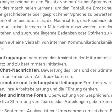
nalyse beinhaltet den Einsatz von natürlicher Sprachver
 des maschinellen Lernens, um den Tonfall, die Emotionen
ter geschriebener oder gesprochener Sprache zu bewerten. 
ikation bedeutet dies, die Nachrichten, das Feedback, d
munikationsformen der Mitarbeiter auszuwerten, um der
tehen und zugrunde liegende Bedenken oder Stärken zu id
ann auf eine Vielzahl von internen Kommunikationskanäl
r:
: Verstehen der Ansichten der Mitarbeiter z
befragungen
tz und zu bestimmten Initiativen.
: Bewertung des Tons und der Stimmun
 Chat-Nachrichten
ommunikation zum Ausdruck kommen.
: Ermitteln, wie
rmulare und Leistungsbeurteilungen
len, ihre Arbeitsbelastung und die Führung denken.
: Überwachung von Gesprächen, d
ien und interne Foren
lektive Stimmung von Teams oder Abteilungen geben könn
er Sentiment-Analyse ist es, Unternehmen umsetzbare Er