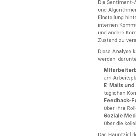
Die Sentiment-A
und Algorithmen
Einstellung hin
internen Kommun
und andere Kom
Zustand zu vers
Diese Analyse k
werden, darunte
Mitarbeiter
am Arbeitspla
E-Mails und
täglichen K
Feedback-Fo
über ihre Rol
Soziale Med
über die kol
Das Hauptziel d