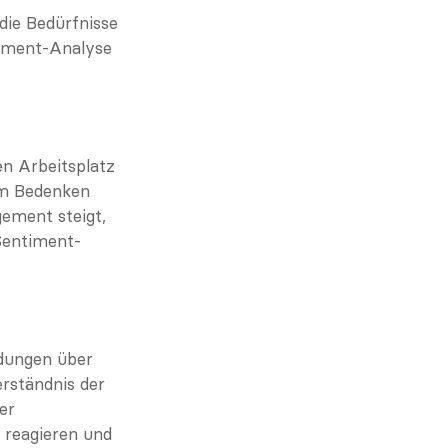
ie Bedürfnisse 
iment-Analyse 
n Arbeitsplatz 
m Bedenken 
ement steigt, 
 Sentiment-
dungen über 
rständnis der 
r 
 reagieren und 