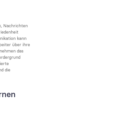
, Nachrichten 
edenheit 
ikation kann 
eiter über ihre 
rnehmen das 
rdergrund 
erte 
d die 
rnen 