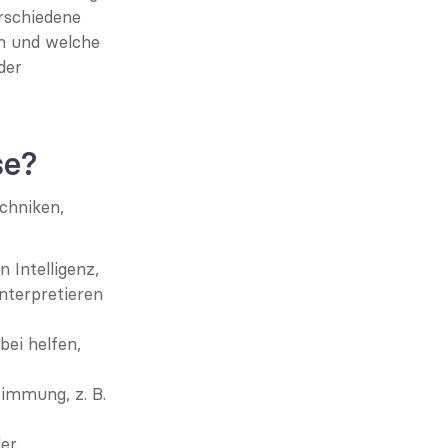
rschiedene 
n und welche 
er 
se?
hniken, 
 Intelligenz, 
terpretieren 
ei helfen, 
immung, z. B. 
er 