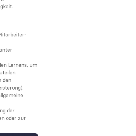
gkeit.
itarbeiter-
anter 
en Lernens, um 
teilen.
 den 
isterung).
llgemeine 
g der 
n oder zur 