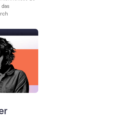
das 
rch 
r 