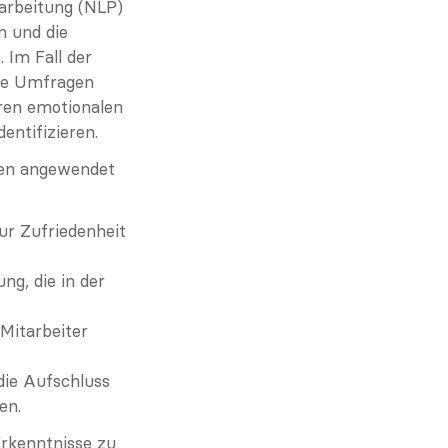
arbeitung (NLP) 
 und die 
Im Fall der 
ie Umfragen 
en emotionalen 
entifizieren.
en angewendet 
ur Zufriedenheit 
g, die in der 
 Mitarbeiter 
ie Aufschluss 
en.
kenntnisse zu 