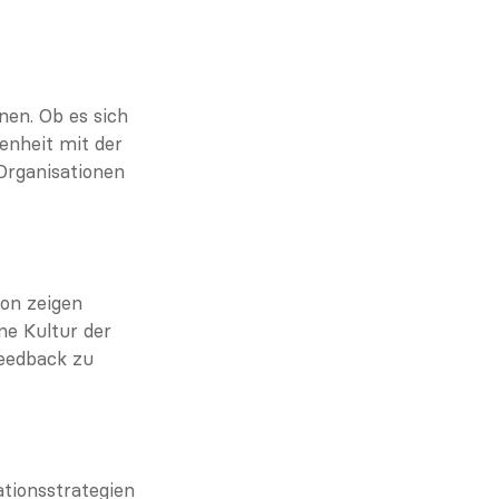
en. Ob es sich 
nheit mit der 
rganisationen 
n zeigen 
e Kultur der 
eedback zu 
ionsstrategien 