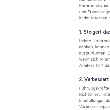
Kommunikationss
und Erwartungen
in der internen
1. Steigert d
Indem Unternehm
denken, können 
auszuräumen, Er
wenn sich Mitar
Analyse hilft da
2. Verbesser
Führungskräfte
Richtlinien, Ini
Einstellungen d
Verbesserungspo