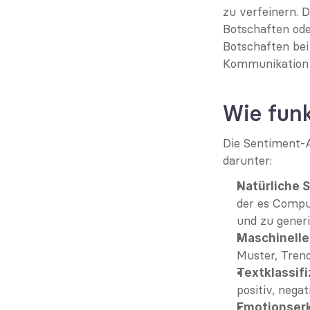
zu verfeinern. 
Botschaften ode
Botschaften bei
Kommunikation 
Wie funk
Die Sentiment-A
darunter:
Natürliche 
der es Comput
und zu generi
Maschinelle
Muster, Tren
Textklassif
positiv, negat
Emotionser