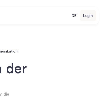
DE
Login
munikation
 der 
 die 