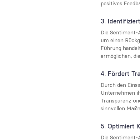
positives Feedb
3. Identifiz
Die Sentiment-A
um einen Rückga
Führung handelt
ermöglichen, di
4. Fördert Tr
Durch den Einsa
Unternehmen ihre
Transparenz und
sinnvollen Maß
5. Optimiert
Die Sentiment-A