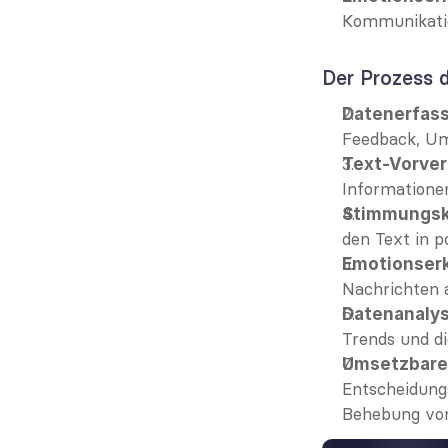
Kommunikation
Der Prozess 
Datenerfas
Feedback, Um
Text-Vorver
Informationen
Stimmungskl
den Text in p
Emotionser
Nachrichten a
Datenanaly
Trends und di
Umsetzbare
Entscheidung
Behebung von