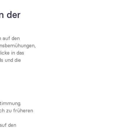
n der 
 auf den 
onsbemühungen, 
cke in das 
 und die 
Stimmung.
h zu früheren 
uf den 