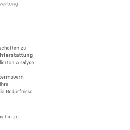
ertung 
schaften zu 
chterstattung 
dierten Analyse 
termauern. 
hre 
e Bedürfnisse 
s hin zu 