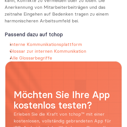
kann, Konflikte zu vermeiden oder zu lösen. Die 
Anerkennung von Mitarbeiterbeiträgen und das 
zeitnahe Eingehen auf Bedenken tragen zu einem 
harmonischeren Arbeitsumfeld bei.
Passend dazu auf tchop
Interne Kommunikationsplattform
Glossar zur internen Kommunikation
Alle Glossarbegriffe
Möchten Sie Ihre App 
kostenlos testen?
Erleben Sie die Kraft von tchop™ mit einer 
kostenlosen, vollständig gebrandeten App für 