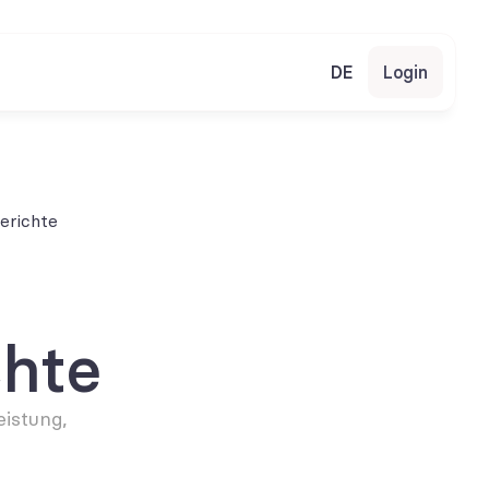
DE
Login
erichte
chte
stung, 
.