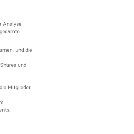
e Analyse 
gesamte 
amen, und die 
 Shares und 
die Mitglieder 
e 
ents.