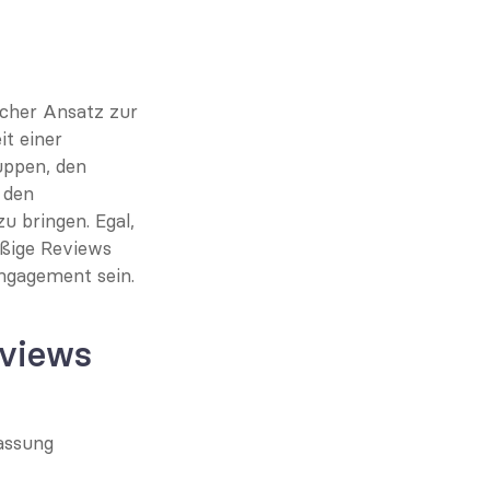
cher Ansatz zur 
 einer 
ppen, den 
den 
u bringen. Egal, 
ßige Reviews 
ngagement sein.
views 
ssung 