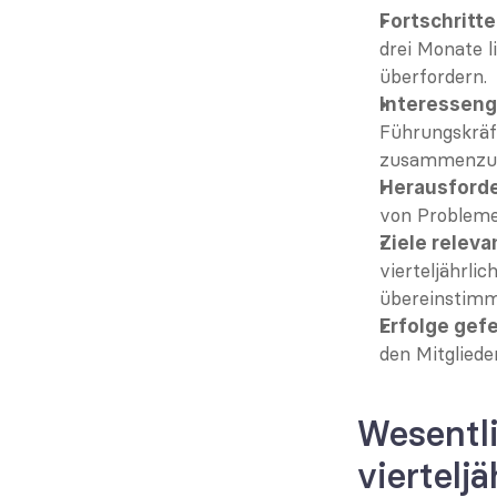
Fortschritt
drei Monate l
überfordern.
Interesseng
Führungskräft
zusammenzub
Herausford
von Problemen
Ziele releva
vierteljährli
übereinstimm
Erfolge gef
den Mitglied
Wesentli
viertel