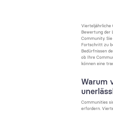
Vierteljährlich
Bewertung der L
Community. Sie
Fortschritt zu 
Bedürfnissen der
ob Ihre Communi
können eine tra
Warum v
unerläss
Communities si
erfordern. Viert