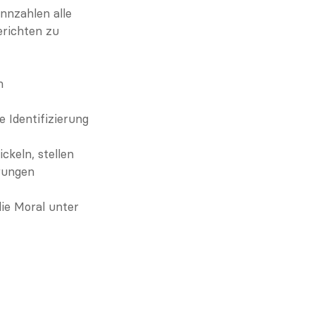
nnzahlen alle 
richten zu 
 
e Identifizierung 
keln, stellen 
rungen 
ie Moral unter 