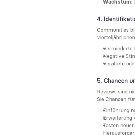
Wachstum:
4. Identifika
Communities ble
vierteljährliche
Verminderte 
Negative Sti
Veraltete ode
5. Chancen un
Reviews sind nic
Sie Chancen für
Einführung n
Erweiterung 
Testen neuer 
Herausforder