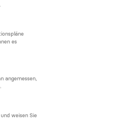
.
tionspläne 
nen es 
nn angemessen, 
.
und weisen Sie 