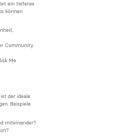
t ein tieferes 
ks können 
heit, 
der Community 
Ask Me 
st der ideale 
en. Beispiele 
und miteinander?
von?