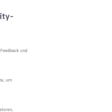
ity-
 Feedback und 
e, um 
toren, 