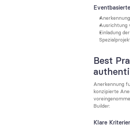
Eventbasiert
Anerkennung 
Ausrichtung 
Einladung der
Spezialprojek
Best Pra
authent
Anerkennung funk
konzipierte Ane
voreingenommen
Builder:
Klare Kriterie