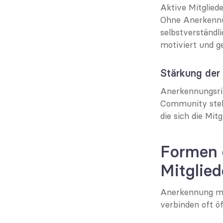
Aktive Mitglied
Ohne Anerkennun
selbstverständl
motiviert und g
Stärkung der
Anerkennungsritu
Community steht
die sich die Mitg
Formen 
Mitglie
Anerkennung mus
verbinden oft öf