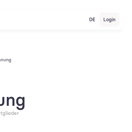
DE
Login
nnung
ung
glieder 