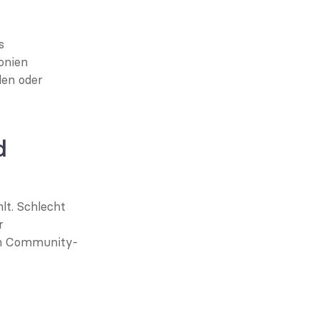
s
onien
en oder 
 
t. Schlecht 
 
en Community-