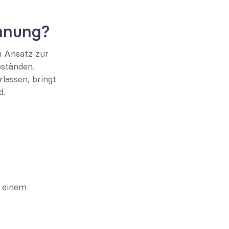
ennung?
 Ansatz zur 
ständen. 
assen, bringt 
d.
 einem 