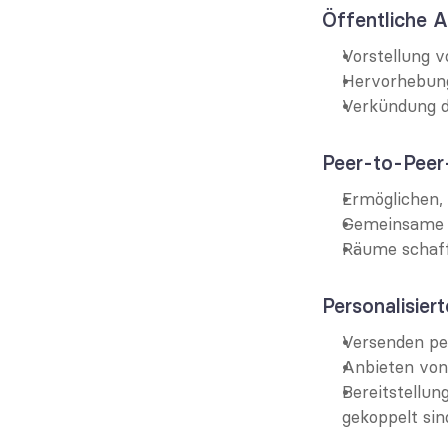
Öffentliche 
Vorstellung 
Hervorhebung
Verkündung d
Peer-to-Pee
Ermöglichen, 
Gemeinsame E
Räume schaff
Personalisier
Versenden pe
Anbieten von 
Bereitstellun
gekoppelt sin