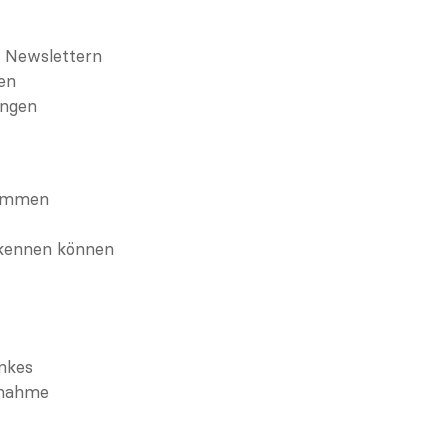
r Newslettern
en
ungen
stimmen
rkennen können
ankes
lnahme 