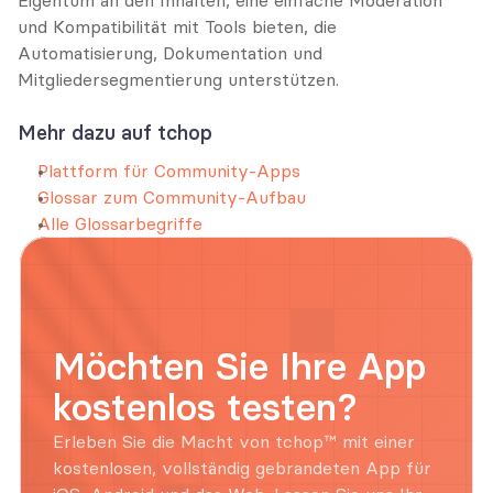
Eigentum an den Inhalten, eine einfache Moderation 
und Kompatibilität mit Tools bieten, die 
Automatisierung, Dokumentation und 
Mitgliedersegmentierung unterstützen.
Mehr dazu auf tchop
Plattform für Community-Apps
Glossar zum Community-Aufbau
Alle Glossarbegriffe
Möchten Sie Ihre App 
kostenlos testen?
Erleben Sie die Macht von tchop™ mit einer 
kostenlosen, vollständig gebrandeten App für 