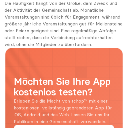
Die Häufigkeit hängt von der Größe, dem Zweck und 
der Aktivität der Gemeinschaft ab. Monatliche 
Veranstaltungen sind üblich für Engagement, während 
größere jährliche Veranstaltungen gut für Meilensteine 
oder Feiern geeignet sind. Eine regelmäßige Abfolge 
stellt sicher, dass die Verbindung aufrechterhalten 
wird, ohne die Mitglieder zu überfordern.
Möchten Sie Ihre App 
kostenlos testen?
Erleben Sie die Macht von tchop™ mit einer 
kostenlosen, vollständig gebrandeten App für 
iOS, Android und das Web. Lassen Sie uns Ihr 
Publikum in eine Gemeinschaft verwandeln.