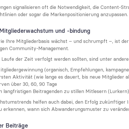
gen signalisieren oft die Notwendigkeit, die Content-Strat
linien oder sogar die Markenpositionierung anzupassen.
i Mitgliederwachstum und -bindung
e Ihre Mitgliederbasis wächst – und schrumpft –, ist der 
tigen Community-Management.
 Laufe der Zeit verfolgt werden sollten, sind unter ander
Mitgliedergewinnung (organisch, Empfehlungen, kampagne
ersten Aktivität (wie lange es dauert, bis neue Mitglieder 
rven über 30, 60, 90 Tage
n langfristigen Beitragenden zu stillen Mitlesern (Lurkern)
hstumstrends helfen auch dabei, den Erfolg zukünftiger In
u erkennen, wann sich Abwanderungsmuster zu verände
er Beiträge