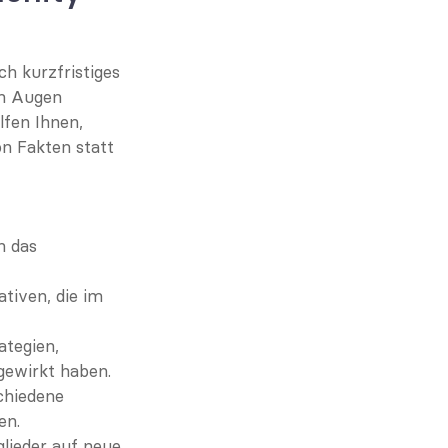
h kurzfristiges 
n Augen 
fen Ihnen, 
 Fakten statt 
 das 
ativen, die im 
ategien, 
gewirkt haben.
chiedene 
en.
lieder auf neue 