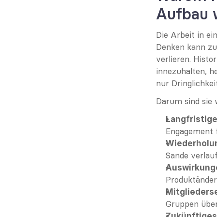
Aufbau 
Die Arbeit in e
Denken kann zu 
verlieren. Histo
innezuhalten, h
nur Dringlichkei
Darum sind sie w
Langfristig
Engagement f
Wiederholun
Sande verlauf
Auswirkunge
Produktänder
Mitglieders
Gruppen über
Zukünftiges