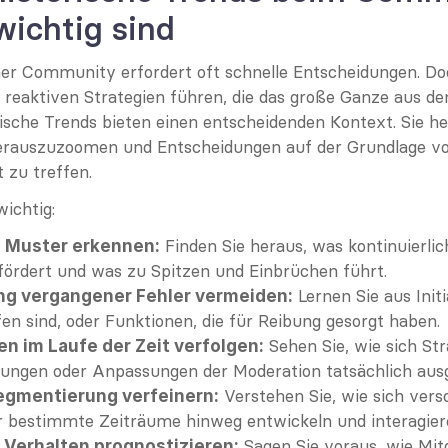
wichtig sind
iner Community erfordert oft schnelle Entscheidungen. Doc
reaktiven Strategien führen, die das große Ganze aus de
rische Trends bieten einen entscheidenden Kontext. Sie hel
erauszuzoomen und Entscheidungen auf der Grundlage von
t zu treffen.
ichtig:
 Finden Sie heraus, was kontinuierlich
e Muster erkennen:
ördert und was zu Spitzen und Einbrüchen führt.
 Lernen Sie aus Initi
g vergangener Fehler vermeiden:
en sind, oder Funktionen, die für Reibung gesorgt haben.
 Sehen Sie, wie sich Str
n im Laufe der Zeit verfolgen:
ungen oder Anpassungen der Moderation tatsächlich aus
 Verstehen Sie, wie sich vers
egmentierung verfeinern:
 bestimmte Zeiträume hinweg entwickeln und interagier
 Sagen Sie voraus, wie Mitg
 Verhalten prognostizieren: