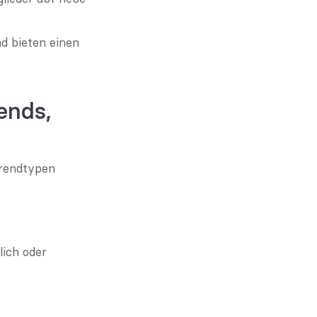
d bieten einen 
nds, 
rendtypen 
ch oder 