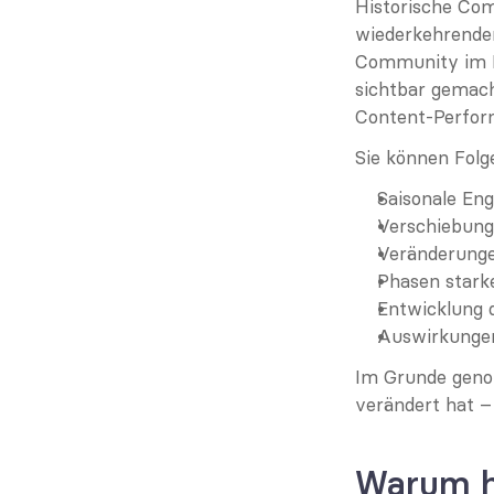
Historische Com
wiederkehrenden
Community im La
sichtbar gemach
Content-Perform
Sie können Folg
Saisonale En
Verschiebung
Veränderunge
Phasen stark
Entwicklung d
Auswirkungen
Im Grunde genom
verändert hat –
Warum h