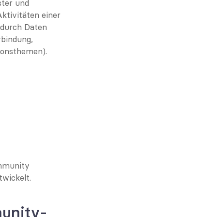
ter und 
tivitäten einer 
durch Daten 
bindung, 
ionsthemen).
mmunity 
twickelt.
unity-