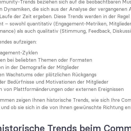
munity-Trends beziehen sich auf die beobachtbaren Mus
 Dynamiken, die sich aus der Analyse der vergangenen Ak
ufe der Zeit ergeben. Diese Trends werden in der Regel 
t – sowohl quantitativ (Engagement-Metriken, Mitglieder
ance) als auch qualitativ (Stimmung, Feedback, Diskuss
endes aufzeigen:
gagement-Zyklen
en bei beliebten Themen oder Formaten
n in der Demografie der Mitglieder
en Wachstums oder plötzlichen Rückgangs
er Bedürfnisse und Motivationen der Mitglieder
 von Plattformänderungen oder externen Ereignissen
men zeigen Ihnen historische Trends, wie sich Ihre Co
 und ob sie sich in die von Ihnen gewünschte Richtung en
istorische Trends beim Comm