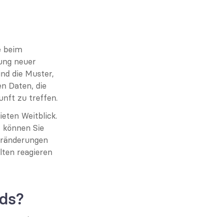
 beim 
ung neuer 
ind die Muster, 
n Daten, die 
unft zu treffen.
eten Weitblick. 
, können Sie 
ränderungen 
ten reagieren 
nds?