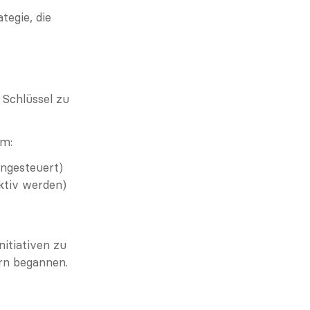
egie, die 
Schlüssel zu 
em:
ngesteuert)
aktiv werden)
itiativen zu 
rn begannen.