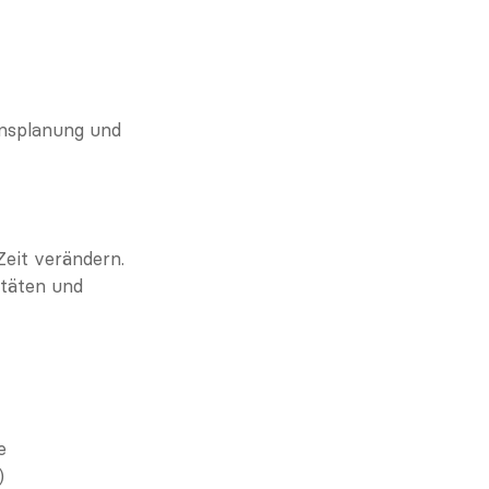
nsplanung und 
it verändern. 
täten und 
e
)