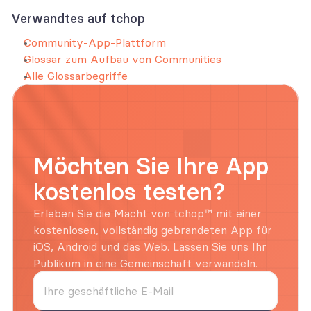
Verwandtes auf tchop
Community-App-Plattform
Glossar zum Aufbau von Communities
Alle Glossarbegriffe
Möchten Sie Ihre App 
kostenlos testen?
Erleben Sie die Macht von tchop™ mit einer 
kostenlosen, vollständig gebrandeten App für 
iOS, Android und das Web. Lassen Sie uns Ihr 
Publikum in eine Gemeinschaft verwandeln.