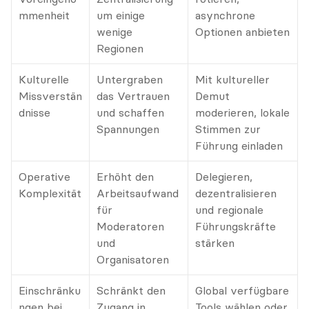
mmenheit
um einige 
asynchrone 
wenige 
Optionen anbieten
Regionen
Kulturelle 
Untergraben 
Mit kultureller 
Missverstän
das Vertrauen 
Demut 
dnisse
und schaffen 
moderieren, lokale 
Spannungen
Stimmen zur 
Führung einladen
Operative 
Erhöht den 
Delegieren, 
Komplexität
Arbeitsaufwand 
dezentralisieren 
für 
und regionale 
Moderatoren 
Führungskräfte 
und 
stärken
Organisatoren
Einschränku
Schränkt den 
Global verfügbare 
ngen bei 
Zugang in 
Tools wählen oder 