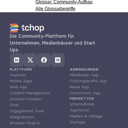
Glossar: Community-Aufbau
Alle Glossarbegriffe
Die Community-Plattform für 
Unternehmen, Medienhäuser und Start 
Ups
PLATTFORM
ANWENDUNGEN
Features
Mitarbeiter App
Mobile Apps
Führungskräfte App
Web App
News App
Content Management
Community App
Content Curation
PERFEKT FÜR
Unternehmen
Chat
Agenturen
Engagement Tools
Medien & Verlage
Integrationen
Startups
Browser Plug-in