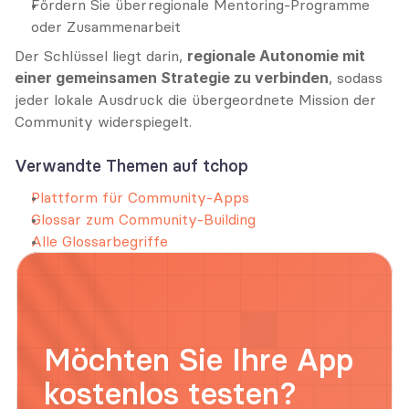
Fördern Sie überregionale Mentoring-Programme 
oder Zusammenarbeit
Der Schlüssel liegt darin, 
regionale Autonomie mit 
einer gemeinsamen Strategie zu verbinden
, sodass 
jeder lokale Ausdruck die übergeordnete Mission der 
Community widerspiegelt.
Verwandte Themen auf tchop
Plattform für Community-Apps
Glossar zum Community-Building
Alle Glossarbegriffe
Möchten Sie Ihre App 
kostenlos testen?