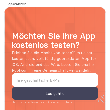
gewähren.
Möchten Sie Ihre App 
kostenlos testen?
Erleben Sie die Macht von tchop™ mit einer 
kostenlosen, vollständig gebrandeten App für 
iOS, Android und das Web. Lassen Sie uns Ihr 
Publikum in eine Gemeinschaft verwandeln.
Jetzt kostenlose Test-Apps anfordern!