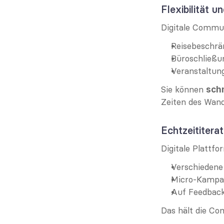
Flexibilität u
Digitale Commun
Reisebeschr
Büroschließu
Veranstaltun
Sie können 
schn
Zeiten des Wand
Echtzeititerat
Digitale Plattf
Verschiedene 
Micro-Kampag
Auf Feedback
Das hält die Co