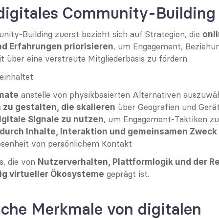
digitales Community-Building
ity-Building zuerst bezieht sich auf Strategien, die 
onli
, um Engagement, Beziehun
d Erfahrungen priorisieren
über eine verstreute Mitgliederbasis zu fördern.
einhaltet:
 anstelle von physikbasierten Alternativen auszuwä
rmate
 über Geografien und Gerä
zu gestalten, die skalieren
, um Engagement-Taktiken zu
gitale Signale zu nutzen
durch Inhalte, Interaktion und gemeinsamen Zwec
senheit von persönlichem Kontakt
s, die von 
Nutzerverhalten, Plattformlogik und der Rea
 geprägt ist.
ig virtueller Ökosysteme
che Merkmale von digitalen 