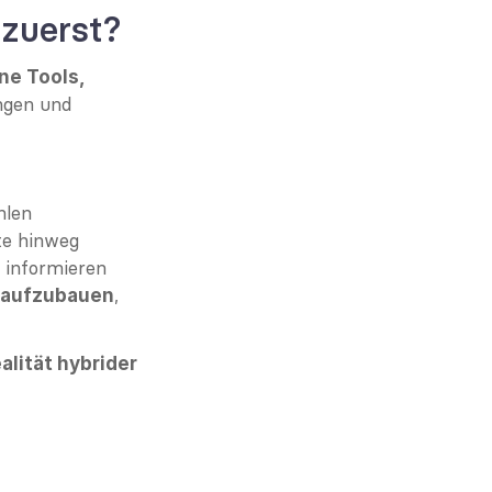
 zuerst?
ne Tools, 
gen und 
hlen
te hinweg
 informieren
, 
k aufzubauen
lität hybrider 