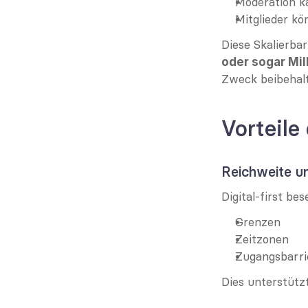
Moderation ka
Mitglieder kö
Diese Skalierbar
oder sogar Mi
Zweck beibehalt
Vorteile
Reichweite un
Digital-first be
Grenzen
Zeitzonen
Zugangsbarrie
Dies unterstützt