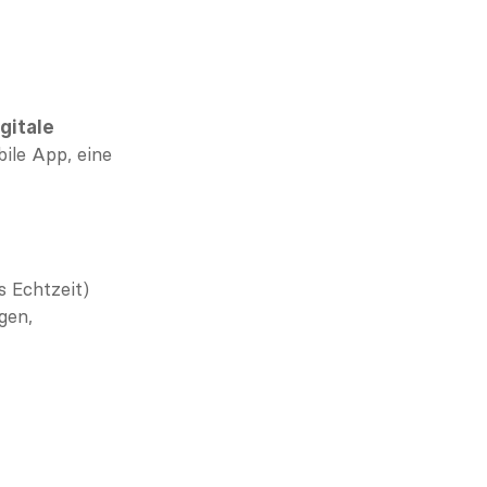
gitale 
bile App, eine 
 Echtzeit)
en, 