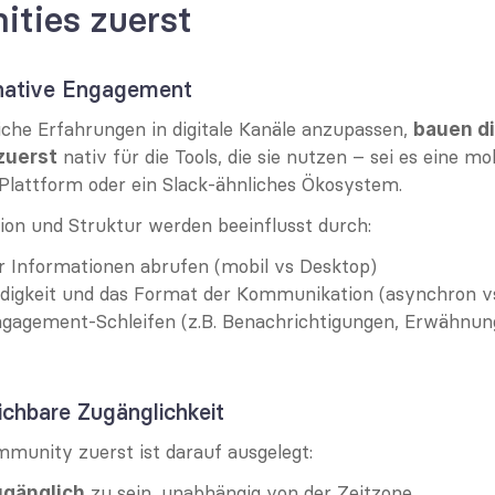
ties zuerst
-native Engagement
iche Erfahrungen in digitale Kanäle anzupassen, 
bauen di
 nativ für die Tools, die sie nutzen – sei es eine mo
zuerst
Plattform oder ein Slack-ähnliches Ökosystem.
tion und Struktur werden beeinflusst durch:
r Informationen abrufen (mobil vs Desktop)
digkeit und das Format der Kommunikation (asynchron vs
ngagement-Schleifen (z.B. Benachrichtigungen, Erwähnung
ichbare Zugänglichkeit
mmunity zuerst ist darauf ausgelegt:
 zu sein, unabhängig von der Zeitzone
ugänglich