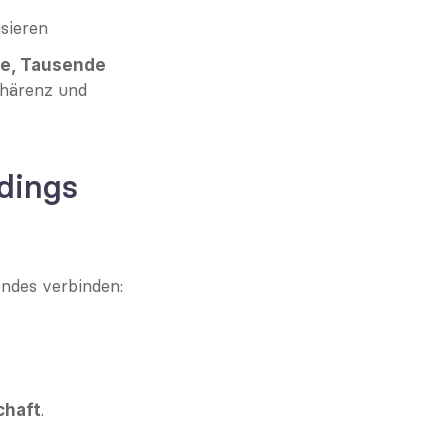
isieren
e, Tausende 
härenz und 
ldings
gendes verbinden:
.
chaft