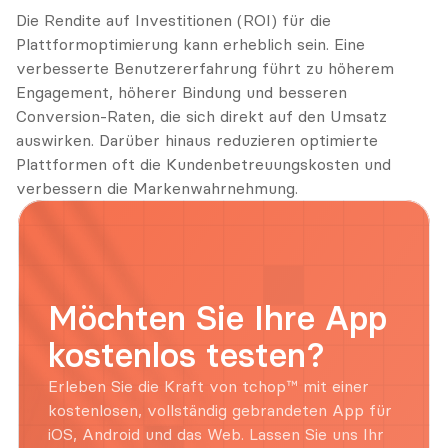
Die Rendite auf Investitionen (ROI) für die 
Plattformoptimierung kann erheblich sein. Eine 
verbesserte Benutzererfahrung führt zu höherem 
Engagement, höherer Bindung und besseren 
Conversion-Raten, die sich direkt auf den Umsatz 
auswirken. Darüber hinaus reduzieren optimierte 
Plattformen oft die Kundenbetreuungskosten und 
verbessern die Markenwahrnehmung.
Möchten Sie Ihre App 
kostenlos testen?
Erleben Sie die Kraft von tchop™ mit einer 
kostenlosen, vollständig gebrandeten App für 
iOS, Android und das Web. Lassen Sie uns Ihr 