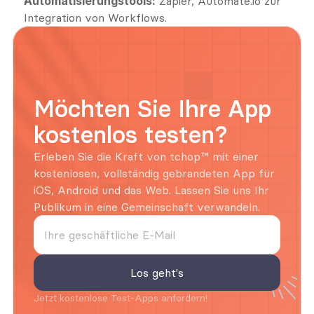
Automatisierungstools:
 Zapier, Automate.io zur 
Integration von Workflows.
Möchten Sie Ihre App 
kostenlos testen?
Erleben Sie die Kraft von tchop™ mit einer 
kostenlosen, vollständig gebrandeten App für 
iOS, Android und das Web. Lassen Sie uns Ihr 
Publikum in eine Gemeinschaft verwandeln.
Jetzt kostenlose Test-Apps anfordern!