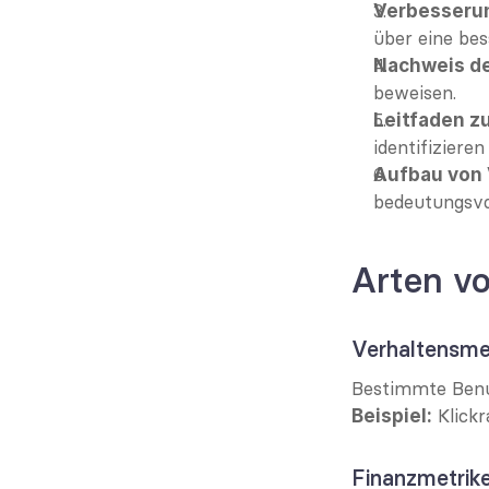
Verbesserun
über eine bes
Nachweis de
beweisen.
Leitfaden z
identifiziere
Aufbau von
bedeutungsvol
Arten v
Verhaltensme
Bestimmte Benu
 Klick
Beispiel:
Finanzmetrik