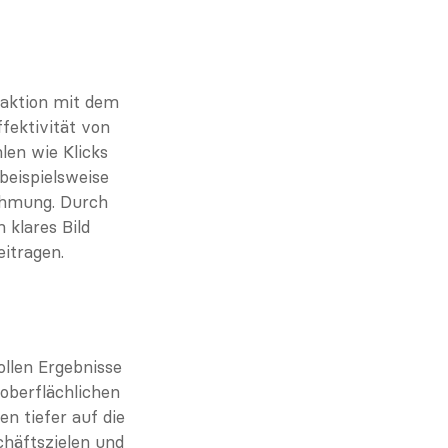
aktion mit dem 
ektivität von 
n wie Klicks 
eispielsweise 
hmung. Durch 
klares Bild 
itragen.
llen Ergebnisse 
oberflächlichen 
 tiefer auf die 
häftszielen und 