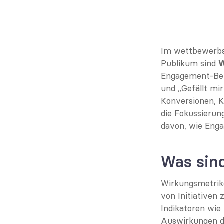
Im wettbewerbsi
Publikum sind 
W
Engagement-Bemü
und „Gefällt mi
Konversionen, 
die Fokussierun
davon, wie Enga
Was sin
Wirkungsmetrike
von Initiativen 
Indikatoren wie
Auswirkungen di