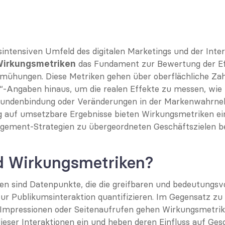
ntensiven Umfeld des digitalen Marketings und der Inter
 das Fundament zur Bewertung der Eff
irkungsmetriken
hungen. Diese Metriken gehen über oberflächliche Zahle
r“-Angaben hinaus, um die realen Effekte zu messen, wie b
Kundenbindung oder Veränderungen in der Markenwahrne
g auf umsetzbare Ergebnisse bieten Wirkungsmetriken ein 
gement-Strategien zu übergeordneten Geschäftszielen be
d Wirkungsmetriken?
n sind Datenpunkte, die die greifbaren und bedeutungsvo
zur Publikumsinteraktion quantifizieren. Im Gegensatz zu 
 Impressionen oder Seitenaufrufen gehen Wirkungsmetriken
eser Interaktionen ein und heben deren Einfluss auf Gesc