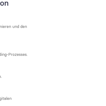
ion
ieren und den 
ing-Prozesses.
.
talen 