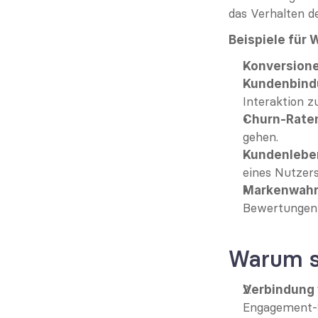
das Verhalten d
Beispiele für
Konversione
Kundenbind
Interaktion z
Churn-Rate
gehen.
Kundenleben
eines Nutzers
Markenwah
Bewertungen 
Warum s
Verbindung
Engagement-S