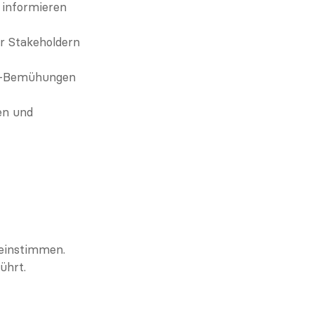
 informieren 
Stakeholdern 
t-Bemühungen 
n und 
reinstimmen.
ührt.