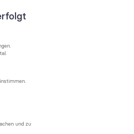
rfolgt
ngen.
al.
einstimmen.
achen und zu 