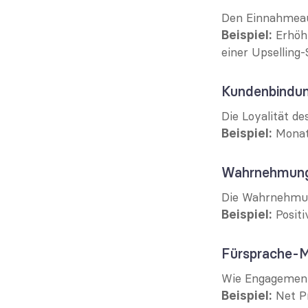
Den Einnahmeau
 Erhöh
Beispiel:
einer Upselling-
Kundenbindun
Die Loyalität de
 Monat
Beispiel:
Wahrnehmung
Die Wahrnehmun
 Posit
Beispiel:
Fürsprache-M
Wie Engagement
 Net P
Beispiel: