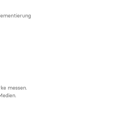
lementierung 
rke messen.
Medien.