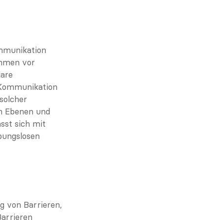
mmunikation 
hmen vor 
are 
 Kommunikation 
olcher 
n Ebenen und 
sst sich mit 
bungslosen 
 von Barrieren, 
arrieren 