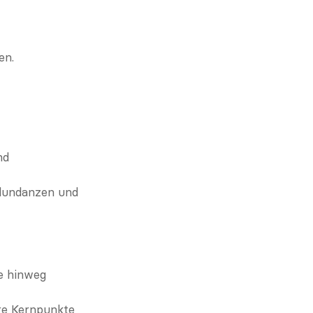
en.
d 
dundanzen und 
e hinweg 
re Kernpunkte 