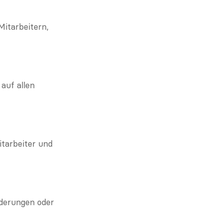
tarbeitern, 
uf allen 
tarbeiter und 
derungen oder 