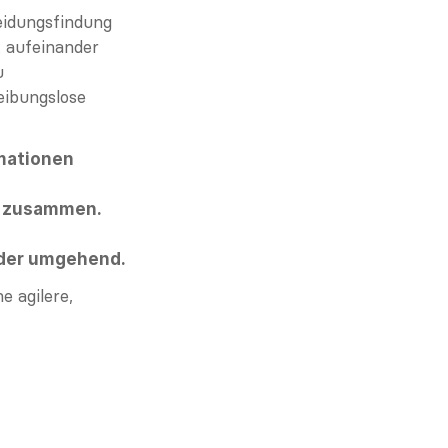
idungsfindung 
 aufeinander 
 
ibungslose 
mationen 
g zusammen.
older umgehend.
agilere, 
 