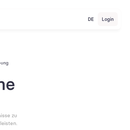
DE
Login
bung
e 
sse zu 
eisten.