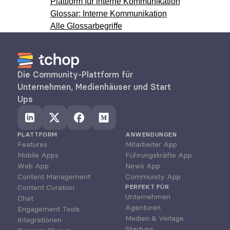
Plattform für interne Kommunikation
Glossar: Interne Kommunikation
Alle Glossarbegriffe
Die Community-Plattform für 
Unternehmen, Medienhäuser und Start 
Ups
PLATTFORM
ANWENDUNGEN
Features
Mitarbeiter App
Mobile Apps
Führungskräfte App
Web App
News App
Content Management
Community App
Content Curation
PERFEKT FÜR
Unternehmen
Chat
Agenturen
Engagement Tools
Medien & Verlage
Integrationen
Startups