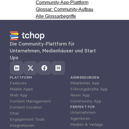
Community-App-Plattform
Glossar: Community-Aufbau
Alle Glossarbegriffe
Die Community-Plattform für 
Unternehmen, Medienhäuser und Start 
Ups
PLATTFORM
ANWENDUNGEN
Features
Mitarbeiter App
Mobile Apps
Führungskräfte App
Web App
News App
Content Management
Community App
Content Curation
PERFEKT FÜR
Unternehmen
Chat
Agenturen
Engagement Tools
Medien & Verlage
Integrationen