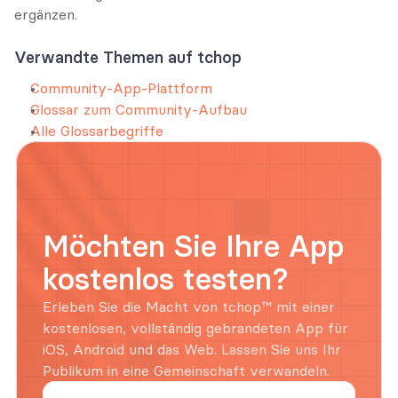
ergänzen.
Verwandte Themen auf tchop
Community-App-Plattform
Glossar zum Community-Aufbau
Alle Glossarbegriffe
Möchten Sie Ihre App 
kostenlos testen?
Erleben Sie die Macht von tchop™ mit einer 
kostenlosen, vollständig gebrandeten App für 
iOS, Android und das Web. Lassen Sie uns Ihr 
Publikum in eine Gemeinschaft verwandeln.