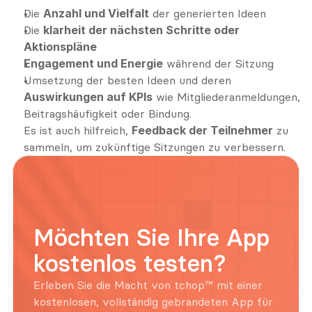
Die 
Anzahl und Vielfalt
 der generierten Ideen
Die 
klarheit der nächsten Schritte oder 
Aktionspläne
Engagement und Energie
 während der Sitzung
Umsetzung der besten Ideen und deren 
Auswirkungen auf KPIs
 wie Mitgliederanmeldungen, 
Beitragshäufigkeit oder Bindung.
Es ist auch hilfreich, 
Feedback der Teilnehmer
 zu 
sammeln, um zukünftige Sitzungen zu verbessern.
Möchten Sie Ihre App 
kostenlos testen?
Erleben Sie die Macht von tchop™ mit einer 
kostenlosen, vollständig gebrandeten App für 